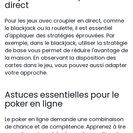
direct
Pour les jeux avec croupier en direct, comme
le blackjack ou la roulette, il est essentiel
d'appliquer des stratégies éprouvées. Par
exemple, dans le blackjack, utiliser la stratégie
de base vous permet de réduire l'avantage de
la maison. En observant la disposition des
cartes dans le jeu, vous pouvez aussi adapter
votre approche.
Astuces essentielles pour le
poker en ligne
Le poker en ligne demande une combinaison
de chance et de compétence. Apprenez à lire