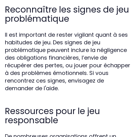
Reconnaître les signes de jeu
problématique
Il est important de rester vigilant quant à ses
habitudes de jeu. Des signes de jeu
problématique peuvent inclure la négligence
des obligations financières, l’envie de
récupérer des pertes, ou jouer pour échapper
à des problèmes émotionnels. Si vous
rencontrez ces signes, envisagez de
demander de l'aide.
Ressources pour le jeu
responsable
De nombreuses organisations offrent un