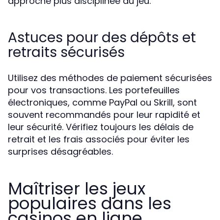
approche plus disciplinée du jeu.
Astuces pour des dépôts et
retraits sécurisés
Utilisez des méthodes de paiement sécurisées
pour vos transactions. Les portefeuilles
électroniques, comme PayPal ou Skrill, sont
souvent recommandés pour leur rapidité et
leur sécurité. Vérifiez toujours les délais de
retrait et les frais associés pour éviter les
surprises désagréables.
Maîtriser les jeux
populaires dans les
casinos en ligne