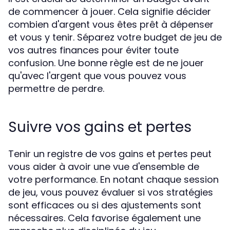
de commencer à jouer. Cela signifie décider
combien d'argent vous êtes prêt à dépenser
et vous y tenir. Séparez votre budget de jeu de
vos autres finances pour éviter toute
confusion. Une bonne règle est de ne jouer
qu'avec l'argent que vous pouvez vous
permettre de perdre.
Suivre vos gains et pertes
Tenir un registre de vos gains et pertes peut
vous aider à avoir une vue d'ensemble de
votre performance. En notant chaque session
de jeu, vous pouvez évaluer si vos stratégies
sont efficaces ou si des ajustements sont
nécessaires. Cela favorise également une