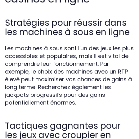
Stratégies pour réussir dans
les machines à sous en ligne
Les machines à sous sont l'un des jeux les plus
accessibles et populaires, mais il est vital de
comprendre leur fonctionnement. Par
exemple, le choix des machines avec un RTP
élevé peut maximiser vos chances de gains à
long terme. Recherchez également les
jackpots progressifs pour des gains
potentiellement énormes.
Tactiques gagnantes pour
les jeux avec croupier en