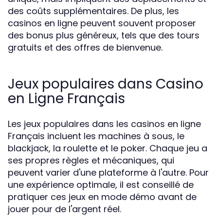
des coûts supplémentaires. De plus, les
casinos en ligne peuvent souvent proposer
des bonus plus généreux, tels que des tours
gratuits et des offres de bienvenue.
Jeux populaires dans Casino
en Ligne Français
Les jeux populaires dans les casinos en ligne
Français incluent les machines à sous, le
blackjack, la roulette et le poker. Chaque jeu a
ses propres règles et mécaniques, qui
peuvent varier d'une plateforme à l'autre. Pour
une expérience optimale, il est conseillé de
pratiquer ces jeux en mode démo avant de
jouer pour de l'argent réel.