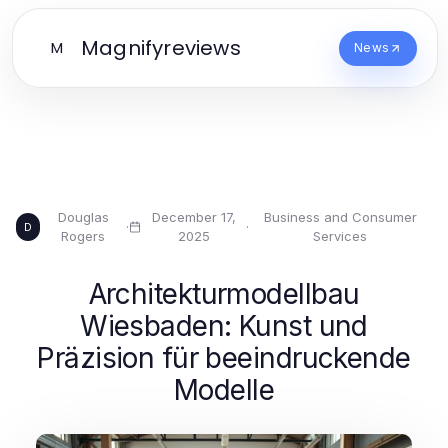
Magnifyreviews
M
News
Douglas
December 17,
Business and Consumer
·
·
D
Rogers
2025
Services
Architekturmodellbau
Wiesbaden: Kunst und
Präzision für beeindruckende
Modelle