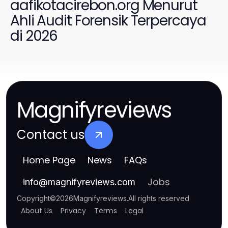
aafikotacirebon.org Menurut
Ahli Audit Forensik Terpercaya
di 2026
Magnifyreviews
Contact us
Home Page
News
FAQs
Jobs
info
@
magnifyreviews.com
Copyright
©
2026
Magnifyreviews
.
All rights reserved
About Us
Privacy
Terms
Legal