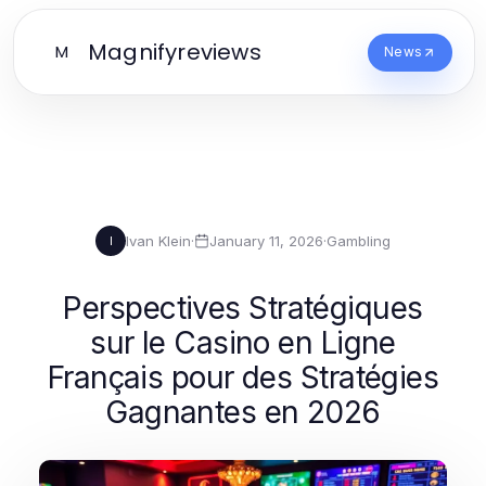
Magnifyreviews
M
News
Ivan Klein
·
January 11, 2026
·
Gambling
I
Perspectives Stratégiques
sur le Casino en Ligne
Français pour des Stratégies
Gagnantes en 2026