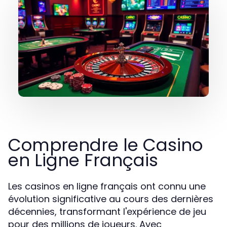
Comprendre le Casino
en Ligne Français
Les casinos en ligne français ont connu une
évolution significative au cours des dernières
décennies, transformant l'expérience de jeu
pour des millions de joueurs. Avec