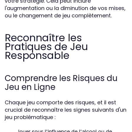
votre stratégie. Cela peut inclure
l'augmentation ou la diminution de vos mises,
ou le changement de jeu complètement.
Reconnaître les
Pratiques de Jeu
Responsable
Comprendre les Risques du
Jeu en Ligne
Chaque jeu comporte des risques, et il est
crucial de reconnaître les signes suivants d'un
jeu problématique :
Jouer sous l'influence de l'alcool ou de