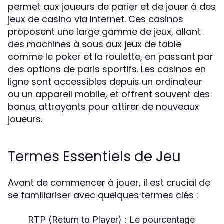
permet aux joueurs de parier et de jouer à des
jeux de casino via Internet. Ces casinos
proposent une large gamme de jeux, allant
des machines à sous aux jeux de table
comme le poker et la roulette, en passant par
des options de paris sportifs. Les casinos en
ligne sont accessibles depuis un ordinateur
ou un appareil mobile, et offrent souvent des
bonus attrayants pour attirer de nouveaux
joueurs.
Termes Essentiels de Jeu
Avant de commencer à jouer, il est crucial de
se familiariser avec quelques termes clés :
RTP (Return to Player)
: Le pourcentage