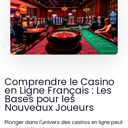
Comprendre le Casino
en Ligne Français : Les
Bases pour les
Nouveaux Joueurs
Plonger dans l'univers des
peut
casinos en ligne