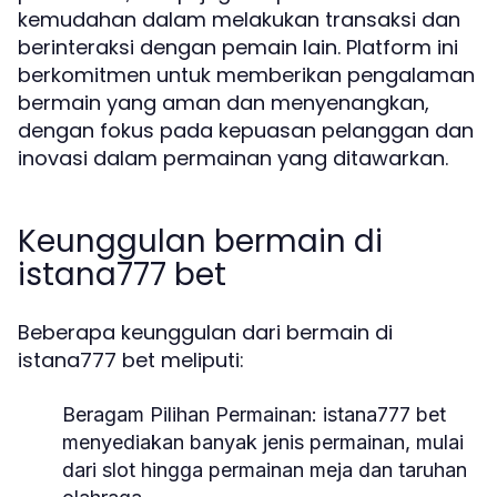
kemudahan dalam melakukan transaksi dan
berinteraksi dengan pemain lain. Platform ini
berkomitmen untuk memberikan pengalaman
bermain yang aman dan menyenangkan,
dengan fokus pada kepuasan pelanggan dan
inovasi dalam permainan yang ditawarkan.
Keunggulan bermain di
istana777 bet
Beberapa keunggulan dari bermain di
istana777 bet meliputi:
Beragam Pilihan Permainan:
istana777 bet
menyediakan banyak jenis permainan, mulai
dari slot hingga permainan meja dan taruhan