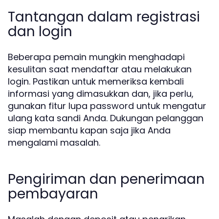
Tantangan dalam registrasi
dan login
Beberapa pemain mungkin menghadapi
kesulitan saat mendaftar atau melakukan
login. Pastikan untuk memeriksa kembali
informasi yang dimasukkan dan, jika perlu,
gunakan fitur lupa password untuk mengatur
ulang kata sandi Anda. Dukungan pelanggan
siap membantu kapan saja jika Anda
mengalami masalah.
Pengiriman dan penerimaan
pembayaran