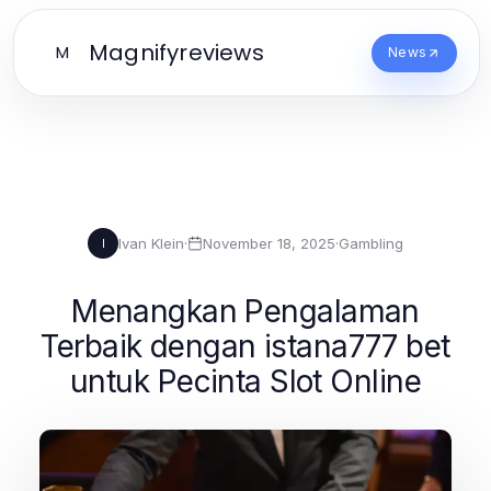
Magnifyreviews
M
News
Ivan Klein
·
November 18, 2025
·
Gambling
I
Menangkan Pengalaman
Terbaik dengan istana777 bet
untuk Pecinta Slot Online