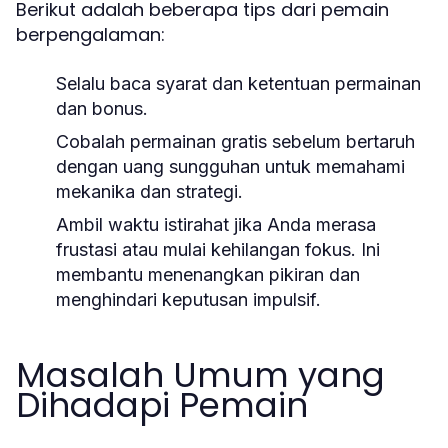
Berikut adalah beberapa tips dari pemain
berpengalaman:
Selalu baca syarat dan ketentuan permainan
dan bonus.
Cobalah permainan gratis sebelum bertaruh
dengan uang sungguhan untuk memahami
mekanika dan strategi.
Ambil waktu istirahat jika Anda merasa
frustasi atau mulai kehilangan fokus. Ini
membantu menenangkan pikiran dan
menghindari keputusan impulsif.
Masalah Umum yang
Dihadapi Pemain