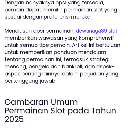
Dengan banyaknya opsi yang tersedia,
pemain dapat memilih permainan slot yang
sesuai dengan preferensi mereka.
Menelusuri opsi permainan,
dewanaga89 slot
memberikan wawasan yang komprehensif
untuk semua tipe pemain. Artikel ini bertujuan
untuk memberikan panduan mendalam
tentang permainan ini, termasuk strategi
menang, pengelolaan bankroll, dan aspek-
aspek penting lainnya dalam perjudian yang
bertanggung jawab.
Gambaran Umum
Permainan Slot pada Tahun
2025