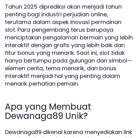
Tahun 2025 diprediksi akan menjadi tahun
penting bagi industri perjudian online,
terutama dalam aspek inovasi permainan
slot. Para pengembang terus berupaya
menciptakan pengalaman bermain yang lebih
interaktif dengan grafis yang lebih baik dan
fitur bonus yang menarik. Saat ini, slot tidak
hanya bertumpu pada gulungan dan simbol—
elemen cerita, tema menarik, dan bonus
interaktif menjadi hal yang penting dalam
menarik perhatian pemain.
Apa yang Membuat
Dewanaga89 Unik?
Dewanaga89 dikenal karena menyediakan link