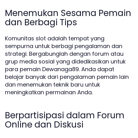
Menemukan Sesama Pemain
dan Berbagi Tips
Komunitas slot adalah tempat yang
sempurna untuk berbagi pengalaman dan
strategi. Bergabunglah dengan forum atau
grup media sosial yang didedikasikan untuk
para pemain Dewanaga89. Anda dapat
belajar banyak dari pengalaman pemain lain
dan menemukan teknik baru untuk
meningkatkan permainan Anda.
Berpartisipasi dalam Forum
Online dan Diskusi