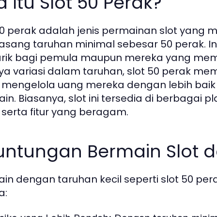
 Itu Slot 50 Perak?
50 perak adalah jenis permainan slot yang
ang taruhan minimal sebesar 50 perak. In
ik bagi pemula maupun mereka yang memil
a variasi dalam taruhan, slot 50 perak 
 mengelola uang mereka dengan lebih bai
in. Biasanya, slot ini tersedia di berbagai 
serta fitur yang beragam.
untungan Bermain Slot d
in dengan taruhan kecil seperti slot 50 pe
a: