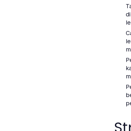
T
d
le
C
l
m
P
k
m
P
b
p
St