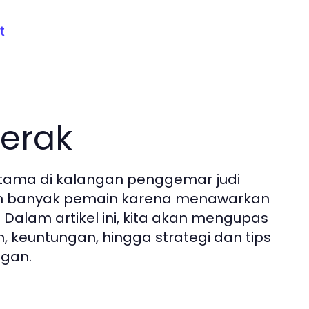
t
Perak
 utama di kalangan penggemar judi
tian banyak pemain karena menawarkan
 Dalam artikel ini, kita akan mengupas
n, keuntungan, hingga strategi dan tips
gan.