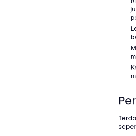
R
j
p
L
b
M
m
K
m
Per
Terda
seper