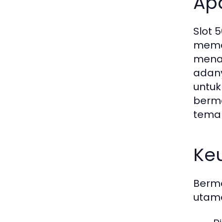
Apa
Slot 
memas
menar
adany
untuk
berma
tema 
Ke
Berma
utam