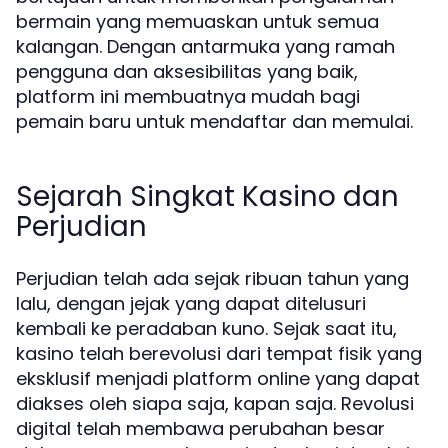
bermain yang memuaskan untuk semua
kalangan. Dengan antarmuka yang ramah
pengguna dan aksesibilitas yang baik,
platform ini membuatnya mudah bagi
pemain baru untuk mendaftar dan memulai.
Sejarah Singkat Kasino dan
Perjudian
Perjudian telah ada sejak ribuan tahun yang
lalu, dengan jejak yang dapat ditelusuri
kembali ke peradaban kuno. Sejak saat itu,
kasino telah berevolusi dari tempat fisik yang
eksklusif menjadi platform online yang dapat
diakses oleh siapa saja, kapan saja. Revolusi
digital telah membawa perubahan besar