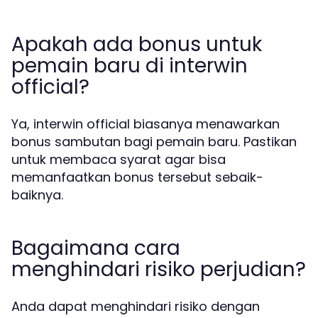
Apakah ada bonus untuk
pemain baru di interwin
official?
Ya, interwin official biasanya menawarkan
bonus sambutan bagi pemain baru. Pastikan
untuk membaca syarat agar bisa
memanfaatkan bonus tersebut sebaik-
baiknya.
Bagaimana cara
menghindari risiko perjudian?
Anda dapat menghindari risiko dengan