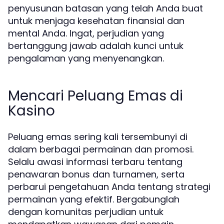
penyusunan batasan yang telah Anda buat
untuk menjaga kesehatan finansial dan
mental Anda. Ingat, perjudian yang
bertanggung jawab adalah kunci untuk
pengalaman yang menyenangkan.
Mencari Peluang Emas di
Kasino
Peluang emas sering kali tersembunyi di
dalam berbagai permainan dan promosi.
Selalu awasi informasi terbaru tentang
penawaran bonus dan turnamen, serta
perbarui pengetahuan Anda tentang strategi
permainan yang efektif. Bergabunglah
dengan komunitas perjudian untuk