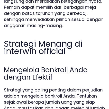
langsung dan merasakan ketegangan nyata.
Pemain dapat memilih dari berbagai meja
dengan batas taruhan yang berbeda,
sehingga menyediakan pilihan sesuai dengan
anggaran masing-masing.
Strategi Menang di
interwin official
Mengelola Bankroll Anda
dengan Efektif
Strategi yang paling penting dalam perjudian
adalah mengelola bankroll Anda. Tentukan
sejak awal berapa jumlah uang yang siap
Anda investasikan dan jangan melebihi jumlah