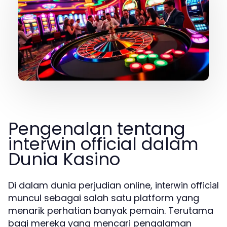
Pengenalan tentang
interwin official dalam
Dunia Kasino
Di dalam dunia perjudian online,
interwin official
muncul sebagai salah satu platform yang
menarik perhatian banyak pemain. Terutama
bagi mereka yang mencari pengalaman