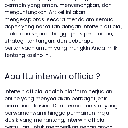
bermain yang aman, menyenangkan, dan
menguntungkan. Artikel ini akan
mengeksplorasi secara mendalam semua
aspek yang berkaitan dengan interwin official,
mulai dari sejarah hingga jenis permainan,
strategi, tantangan, dan beberapa
pertanyaan umum yang mungkin Anda miliki
tentang kasino ini.
Apa Itu interwin official?
interwin official adalah platform perjudian
online yang menyediakan berbagai jenis
permainan kasino. Dari permainan slot yang
berwarna-warni hingga permainan meja
klasik yang menantang, interwin official
bertujuan untuk memberikan pengalaman