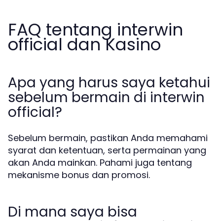
FAQ tentang interwin
official dan Kasino
Apa yang harus saya ketahui
sebelum bermain di interwin
official?
Sebelum bermain, pastikan Anda memahami
syarat dan ketentuan, serta permainan yang
akan Anda mainkan. Pahami juga tentang
mekanisme bonus dan promosi.
Di mana saya bisa