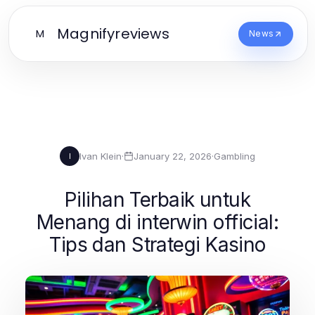
Magnifyreviews
M
News
Ivan Klein
·
January 22, 2026
·
Gambling
I
Pilihan Terbaik untuk
Menang di interwin official:
Tips dan Strategi Kasino