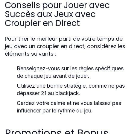
Conseils pour Jouer avec
Succès aux Jeux avec
Croupier en Direct
Pour tirer le meilleur parti de votre temps de
jeu avec un croupier en direct, considérez les
éléments suivants :
Renseignez-vous sur les règles spécifiques
de chaque jeu avant de jouer.
Utilisez une bonne stratégie, comme ne pas
dépasser 21 au blackjack.
Gardez votre calme et ne vous laissez pas
influencer par le rythme du jeu.
Promotions et Bonus