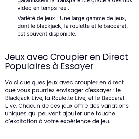
garantissent la transparence grâce à des flux
vidéo en temps réel.
Variété de jeux :
Une large gamme de jeux,
dont le blackjack, la roulette et le baccarat,
est souvent disponible.
Jeux avec Croupier en Direct
Populaires à Essayer
Voici quelques jeux avec croupier en direct
que vous pourriez envisager d'essayer : le
, la
, et le
Blackjack Live
Roulette Live
Baccarat
. Chacun de ces jeux offre des variations
Live
uniques qui peuvent ajouter une touche
d’excitation à votre expérience de jeu.