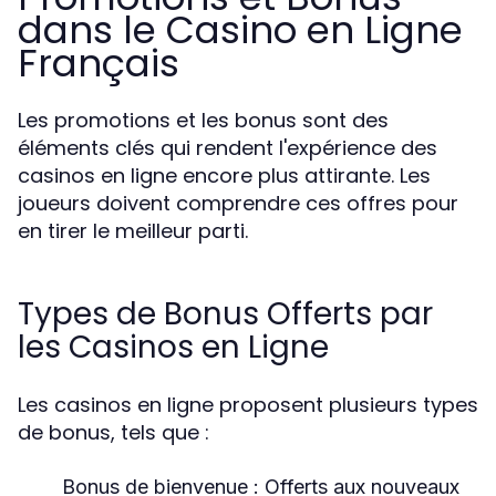
dans le Casino en Ligne
Français
Les promotions et les bonus sont des
éléments clés qui rendent l'expérience des
casinos en ligne encore plus attirante. Les
joueurs doivent comprendre ces offres pour
en tirer le meilleur parti.
Types de Bonus Offerts par
les Casinos en Ligne
Les casinos en ligne proposent plusieurs types
de bonus, tels que :
Bonus de bienvenue :
Offerts aux nouveaux