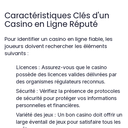
Caractéristiques Clés d'un
Casino en Ligne Réputé
Pour identifier un casino en ligne fiable, les
joueurs doivent rechercher les éléments
suivants :
Licences :
Assurez-vous que le casino
possède des licences valides délivrées par
des organismes régulateurs reconnus.
Sécurité :
Vérifiez la présence de protocoles
de sécurité pour protéger vos informations
personnelles et financières.
Variété des jeux :
Un bon casino doit offrir un
large éventail de jeux pour satisfaire tous les