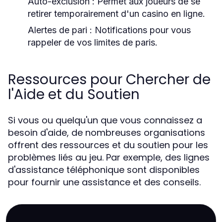
Auto-exclusion :
Permet aux joueurs de se
retirer temporairement d'un casino en ligne.
Alertes de pari :
Notifications pour vous
rappeler de vos limites de paris.
Ressources pour Chercher de
l'Aide et du Soutien
Si vous ou quelqu'un que vous connaissez a
besoin d'aide, de nombreuses organisations
offrent des ressources et du soutien pour les
problèmes liés au jeu. Par exemple, des lignes
d'assistance téléphonique sont disponibles
pour fournir une assistance et des conseils.