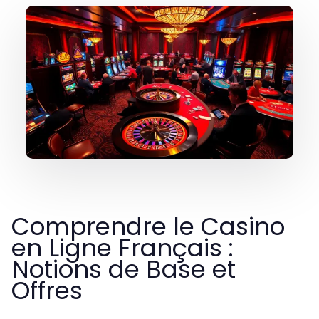
Comprendre le Casino
en Ligne Français :
Notions de Base et
Offres