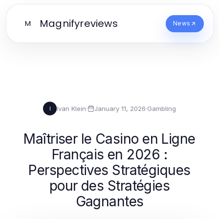
Magnifyreviews
M
News
Ivan Klein
·
January 11, 2026
·
Gambling
I
Maîtriser le Casino en Ligne
Français en 2026 :
Perspectives Stratégiques
pour des Stratégies
Gagnantes