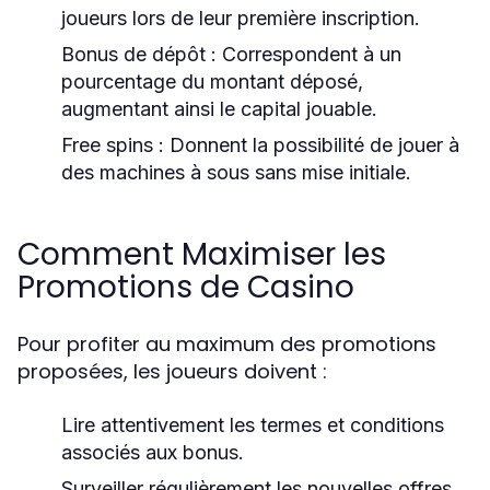
joueurs lors de leur première inscription.
Bonus de dépôt :
Correspondent à un
pourcentage du montant déposé,
augmentant ainsi le capital jouable.
Free spins :
Donnent la possibilité de jouer à
des machines à sous sans mise initiale.
Comment Maximiser les
Promotions de Casino
Pour profiter au maximum des promotions
proposées, les joueurs doivent :
Lire attentivement les termes et conditions
associés aux bonus.
Surveiller régulièrement les nouvelles offres