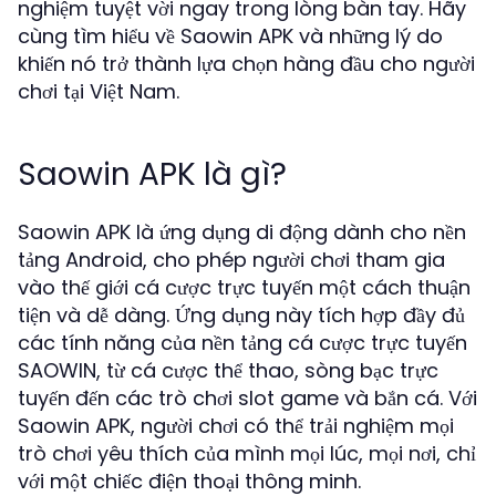
nghiệm tuyệt vời ngay trong lòng bàn tay. Hãy
cùng tìm hiểu về Saowin APK và những lý do
khiến nó trở thành lựa chọn hàng đầu cho người
chơi tại Việt Nam.
Saowin APK là gì?
Saowin APK là ứng dụng di động dành cho nền
tảng Android, cho phép người chơi tham gia
vào thế giới cá cược trực tuyến một cách thuận
tiện và dễ dàng. Ứng dụng này tích hợp đầy đủ
các tính năng của nền tảng cá cược trực tuyến
SAOWIN, từ cá cược thể thao, sòng bạc trực
tuyến đến các trò chơi slot game và bắn cá. Với
Saowin APK, người chơi có thể trải nghiệm mọi
trò chơi yêu thích của mình mọi lúc, mọi nơi, chỉ
với một chiếc điện thoại thông minh.