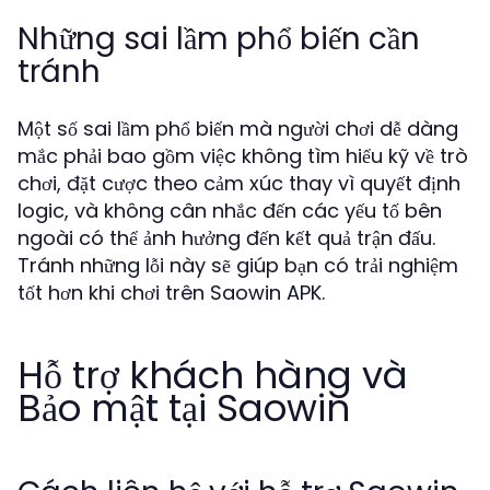
Những sai lầm phổ biến cần
tránh
Một số sai lầm phổ biến mà người chơi dễ dàng
mắc phải bao gồm việc không tìm hiểu kỹ về trò
chơi, đặt cược theo cảm xúc thay vì quyết định
logic, và không cân nhắc đến các yếu tố bên
ngoài có thể ảnh hưởng đến kết quả trận đấu.
Tránh những lỗi này sẽ giúp bạn có trải nghiệm
tốt hơn khi chơi trên Saowin APK.
Hỗ trợ khách hàng và
Bảo mật tại Saowin