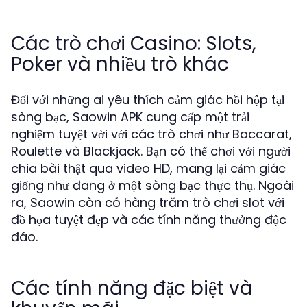
Các trò chơi Casino: Slots,
Poker và nhiều trò khác
Đối với những ai yêu thích cảm giác hồi hộp tại
sòng bạc, Saowin APK cung cấp một trải
nghiệm tuyệt vời với các trò chơi như Baccarat,
Roulette và Blackjack. Bạn có thể chơi với người
chia bài thật qua video HD, mang lại cảm giác
giống như đang ở một sòng bạc thực thụ. Ngoài
ra, Saowin còn có hàng trăm trò chơi slot với
đồ họa tuyệt đẹp và các tính năng thưởng độc
đáo.
Các tính năng đặc biệt và