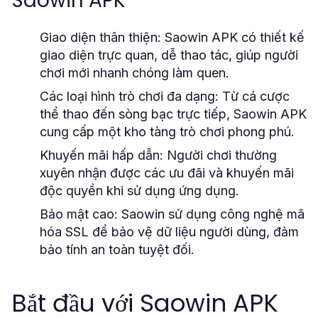
Saowin APK
Giao diện thân thiện:
Saowin APK có thiết kế
giao diện trực quan, dễ thao tác, giúp người
chơi mới nhanh chóng làm quen.
Các loại hình trò chơi đa dạng:
Từ cá cược
thể thao đến sòng bạc trực tiếp, Saowin APK
cung cấp một kho tàng trò chơi phong phú.
Khuyến mãi hấp dẫn:
Người chơi thường
xuyên nhận được các ưu đãi và khuyến mãi
độc quyền khi sử dụng ứng dụng.
Bảo mật cao:
Saowin sử dụng công nghệ mã
hóa SSL để bảo vệ dữ liệu người dùng, đảm
bảo tính an toàn tuyệt đối.
Bắt đầu với Saowin APK