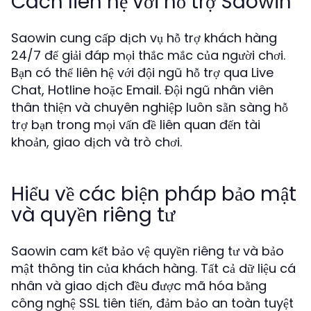
Cách liên hệ với hỗ trợ Saowin
Saowin cung cấp dịch vụ hỗ trợ khách hàng
24/7 để giải đáp mọi thắc mắc của người chơi.
Bạn có thể liên hệ với đội ngũ hỗ trợ qua Live
Chat, Hotline hoặc Email. Đội ngũ nhân viên
thân thiện và chuyên nghiệp luôn sẵn sàng hỗ
trợ bạn trong mọi vấn đề liên quan đến tài
khoản, giao dịch và trò chơi.
Hiểu về các biện pháp bảo mật
và quyền riêng tư
Saowin cam kết bảo vệ quyền riêng tư và bảo
mật thông tin của khách hàng. Tất cả dữ liệu cá
nhân và giao dịch đều được mã hóa bằng
công nghệ SSL tiên tiến, đảm bảo an toàn tuyệt