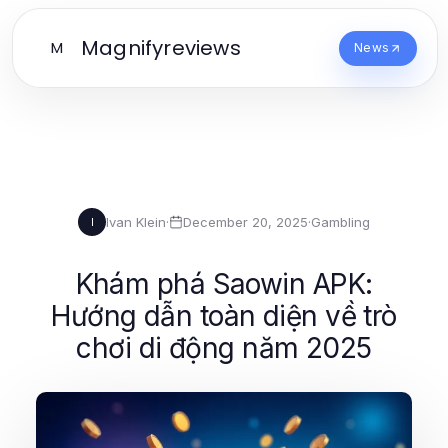
Magnifyreviews
M
News
Ivan Klein
·
December 20, 2025
·
Gambling
I
Khám phá Saowin APK:
Hướng dẫn toàn diện về trò
chơi di động năm 2025