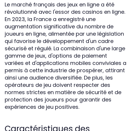
Le marché français des jeux en ligne a été
révolutionné avec l'essor des casinos en ligne.
En 2023, la France a enregistré une
augmentation significative du nombre de
joueurs en ligne, alimentée par une législation
qui favorise le développement d'un cadre
sécurisé et régulé. La combinaison d'une large
gamme de jeux, d'options de paiement
variées et d'applications mobiles conviviales a
permis à cette industrie de prospérer, attirant
ainsi une audience diversifiée. De plus, les
opérateurs de jeu doivent respecter des
normes strictes en matière de sécurité et de
protection des joueurs pour garantir des
expériences de jeu positives.
Caractéristiques des