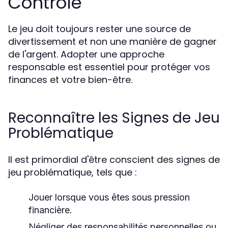
Contrôle
Le jeu doit toujours rester une source de
divertissement et non une manière de gagner
de l'argent. Adopter une approche
responsable est essentiel pour protéger vos
finances et votre bien-être.
Reconnaître les Signes de Jeu
Problématique
Il est primordial d'être conscient des signes de
jeu problématique, tels que :
Jouer lorsque vous êtes sous pression
financière.
Négliger des responsabilités personnelles ou