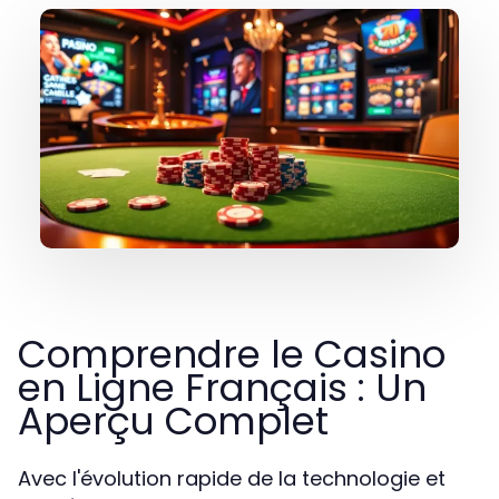
Comprendre le Casino
en Ligne Français : Un
Aperçu Complet
Avec l'évolution rapide de la technologie et