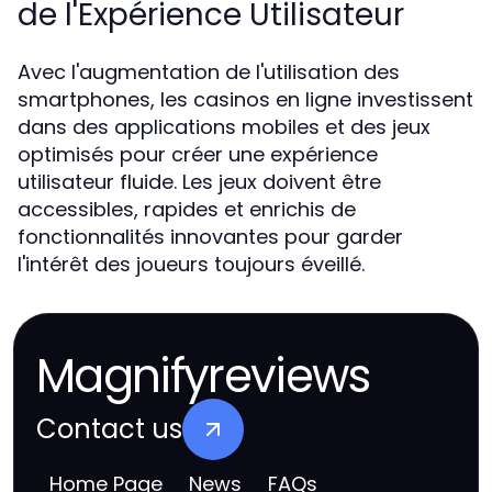
de l'Expérience Utilisateur
Avec l'augmentation de l'utilisation des
smartphones, les casinos en ligne investissent
dans des applications mobiles et des jeux
optimisés pour créer une expérience
utilisateur fluide. Les jeux doivent être
accessibles, rapides et enrichis de
fonctionnalités innovantes pour garder
l'intérêt des joueurs toujours éveillé.
Magnifyreviews
Contact us
Home Page
News
FAQs