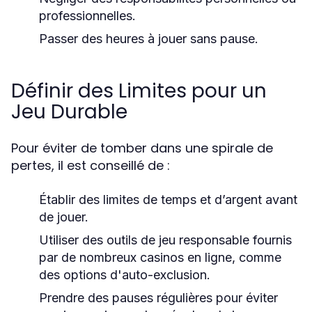
professionnelles.
Passer des heures à jouer sans pause.
Définir des Limites pour un
Jeu Durable
Pour éviter de tomber dans une spirale de
pertes, il est conseillé de :
Établir des limites de temps et d’argent avant
de jouer.
Utiliser des outils de jeu responsable fournis
par de nombreux casinos en ligne, comme
des options d'auto-exclusion.
Prendre des pauses régulières pour éviter