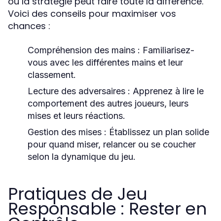
où la stratégie peut faire toute la différence.
Voici des conseils pour maximiser vos
chances :
Compréhension des mains :
Familiarisez-
vous avec les différentes mains et leur
classement.
Lecture des adversaires :
Apprenez à lire le
comportement des autres joueurs, leurs
mises et leurs réactions.
Gestion des mises :
Établissez un plan solide
pour quand miser, relancer ou se coucher
selon la dynamique du jeu.
Pratiques de Jeu
Responsable : Rester en