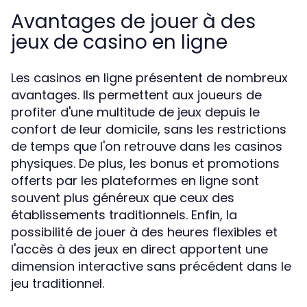
Avantages de jouer à des
jeux de casino en ligne
Les casinos en ligne présentent de nombreux
avantages. Ils permettent aux joueurs de
profiter d'une multitude de jeux depuis le
confort de leur domicile, sans les restrictions
de temps que l'on retrouve dans les casinos
physiques. De plus, les bonus et promotions
offerts par les plateformes en ligne sont
souvent plus généreux que ceux des
établissements traditionnels. Enfin, la
possibilité de jouer à des heures flexibles et
l'accès à des jeux en direct apportent une
dimension interactive sans précédent dans le
jeu traditionnel.