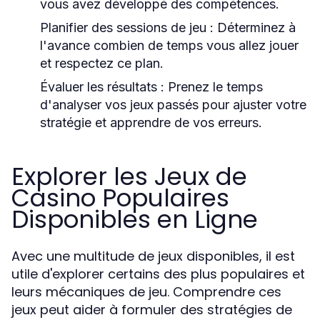
vous avez développé des compétences.
Planifier des sessions de jeu :
Déterminez à
l'avance combien de temps vous allez jouer
et respectez ce plan.
Évaluer les résultats :
Prenez le temps
d'analyser vos jeux passés pour ajuster votre
stratégie et apprendre de vos erreurs.
Explorer les Jeux de
Casino Populaires
Disponibles en Ligne
Avec une multitude de jeux disponibles, il est
utile d'explorer certains des plus populaires et
leurs mécaniques de jeu. Comprendre ces
jeux peut aider à formuler des stratégies de