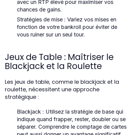
avec un RTP élevé pour maximiser vos
chances de gains.
Stratégies de mise :
Variez vos mises en
fonction de votre bankroll pour éviter de
vous ruiner sur un seul tour.
Jeux de Table : Maîtriser le
Blackjack et la Roulette
Les jeux de table, comme le blackjack et la
roulette, nécessitent une approche
stratégique :
Blackjack :
Utilisez la stratégie de base qui
indique quand frapper, rester, doubler ou se
séparer. Comprendre le comptage de cartes
peut aussi donner un avantage significatif.