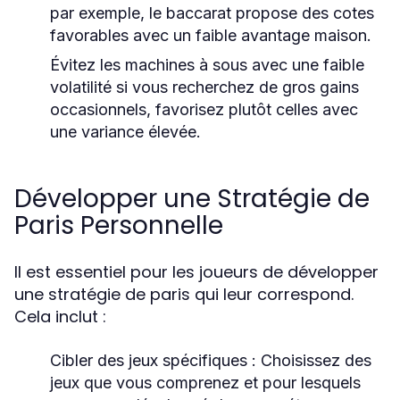
par exemple, le baccarat propose des cotes
favorables avec un faible avantage maison.
Évitez les machines à sous avec une faible
volatilité si vous recherchez de gros gains
occasionnels, favorisez plutôt celles avec
une variance élevée.
Développer une Stratégie de
Paris Personnelle
Il est essentiel pour les joueurs de développer
une stratégie de paris qui leur correspond.
Cela inclut :
Cibler des jeux spécifiques :
Choisissez des
jeux que vous comprenez et pour lesquels