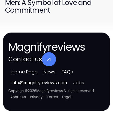
Men: A Symbol of Love and
Commitment
Magnifyreviews
Contact us
Home Page
News
FAQs
Jobs
info
@
magnifyreviews.com
Copyright
©
2026
Magnifyreviews
.
All rights reserved
About Us
Privacy
Terms
Legal