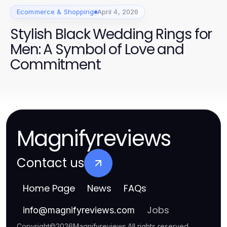
Ecommerce & Shopping
April 4, 2026
Stylish Black Wedding Rings for
Men: A Symbol of Love and
Commitment
Magnifyreviews
Contact us
Home Page
News
FAQs
Jobs
info
@
magnifyreviews.com
Copyright
©
2026
Magnifyreviews
.
All rights reserved