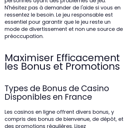
personnes ayant des problèmes de jeu.
N'hésitez pas à demander de l'aide si vous en
ressentez le besoin. Le jeu responsable est
essentiel pour garantir que le jeu reste un
mode de divertissement et non une source de
préoccupation.
Maximiser Efficacement
les Bonus et Promotions
Types de Bonus de Casino
Disponibles en France
Les casinos en ligne offrent divers bonus, y
compris des bonus de bienvenue, de dépôt, et
des promotions régulières. Lisez