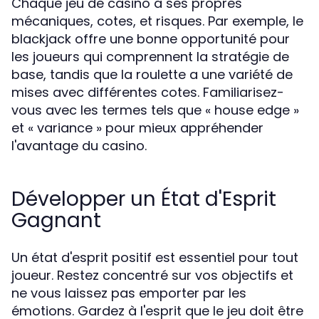
Chaque jeu de casino a ses propres
mécaniques, cotes, et risques. Par exemple, le
blackjack offre une bonne opportunité pour
les joueurs qui comprennent la stratégie de
base, tandis que la roulette a une variété de
mises avec différentes cotes. Familiarisez-
vous avec les termes tels que « house edge »
et « variance » pour mieux appréhender
l'avantage du casino.
Développer un État d'Esprit
Gagnant
Un état d'esprit positif est essentiel pour tout
joueur. Restez concentré sur vos objectifs et
ne vous laissez pas emporter par les
émotions. Gardez à l'esprit que le jeu doit être