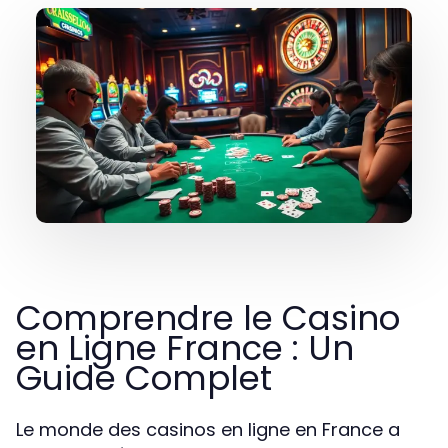
Comprendre le Casino
en Ligne France : Un
Guide Complet
Le monde des casinos en ligne en France a