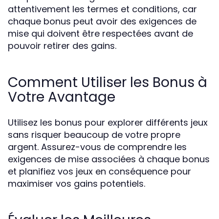
attentivement les termes et conditions, car
chaque bonus peut avoir des exigences de
mise qui doivent être respectées avant de
pouvoir retirer des gains.
Comment Utiliser les Bonus à
Votre Avantage
Utilisez les bonus pour explorer différents jeux
sans risquer beaucoup de votre propre
argent. Assurez-vous de comprendre les
exigences de mise associées à chaque bonus
et planifiez vos jeux en conséquence pour
maximiser vos gains potentiels.