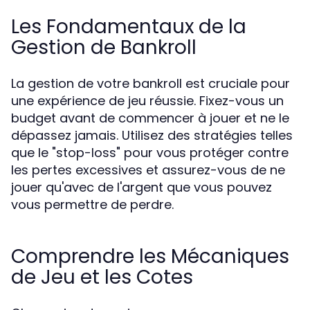
Les Fondamentaux de la
Gestion de Bankroll
La gestion de votre bankroll est cruciale pour
une expérience de jeu réussie. Fixez-vous un
budget avant de commencer à jouer et ne le
dépassez jamais. Utilisez des stratégies telles
que le "stop-loss" pour vous protéger contre
les pertes excessives et assurez-vous de ne
jouer qu'avec de l'argent que vous pouvez
vous permettre de perdre.
Comprendre les Mécaniques
de Jeu et les Cotes