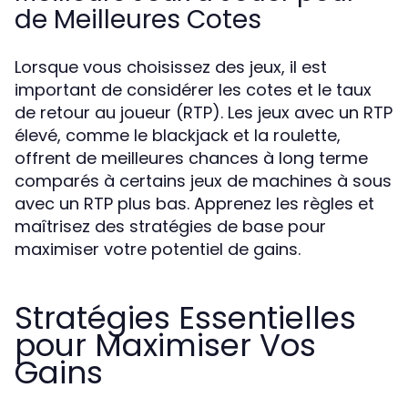
de Meilleures Cotes
Lorsque vous choisissez des jeux, il est
important de considérer les cotes et le taux
de retour au joueur (RTP). Les jeux avec un RTP
élevé, comme le blackjack et la roulette,
offrent de meilleures chances à long terme
comparés à certains jeux de machines à sous
avec un RTP plus bas. Apprenez les règles et
maîtrisez des stratégies de base pour
maximiser votre potentiel de gains.
Stratégies Essentielles
pour Maximiser Vos
Gains