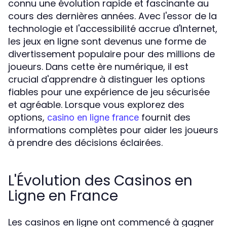
connu une évolution rapide et fascinante au
cours des dernières années. Avec l'essor de la
technologie et l'accessibilité accrue d'Internet,
les jeux en ligne sont devenus une forme de
divertissement populaire pour des millions de
joueurs. Dans cette ère numérique, il est
crucial d'apprendre à distinguer les options
fiables pour une expérience de jeu sécurisée
et agréable. Lorsque vous explorez des
options,
fournit des
casino en ligne france
informations complètes pour aider les joueurs
à prendre des décisions éclairées.
L'Évolution des Casinos en
Ligne en France
Les casinos en ligne ont commencé à gagner