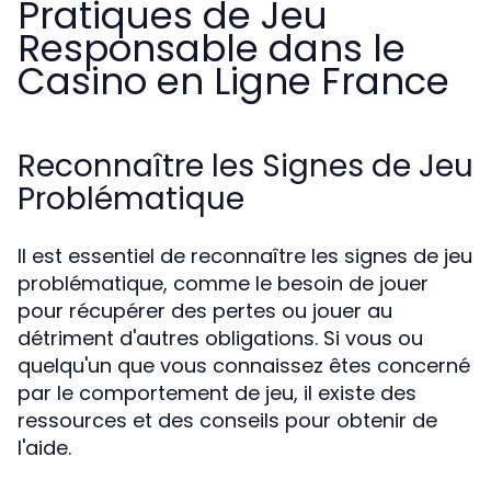
Pratiques de Jeu
Responsable dans le
Casino en Ligne France
Reconnaître les Signes de Jeu
Problématique
Il est essentiel de reconnaître les signes de jeu
problématique, comme le besoin de jouer
pour récupérer des pertes ou jouer au
détriment d'autres obligations. Si vous ou
quelqu'un que vous connaissez êtes concerné
par le comportement de jeu, il existe des
ressources et des conseils pour obtenir de
l'aide.