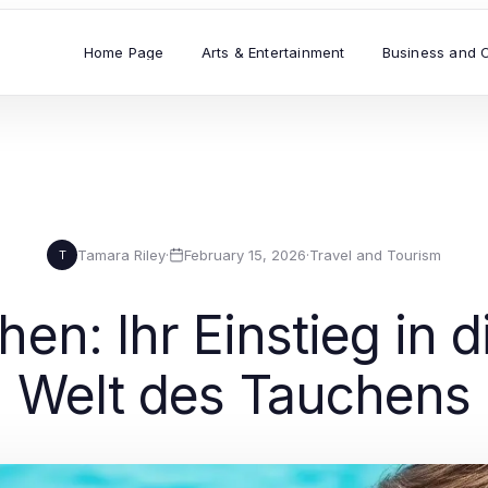
Home Page
Arts & Entertainment
Business and 
Tamara Riley
·
February 15, 2026
·
Travel and Tourism
T
n: Ihr Einstieg in d
Welt des Tauchens