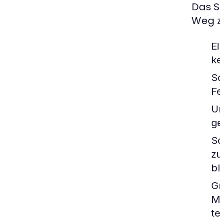
Das S
Weg z
Ei
k
S
F
U
g
S
z
bl
G
M
te