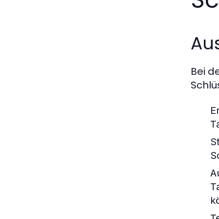
Au
Bei d
Schlü
E
T
S
S
A
T
k
T