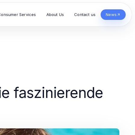
Consumer Services
About Us
Contact us
News
ie faszinierende