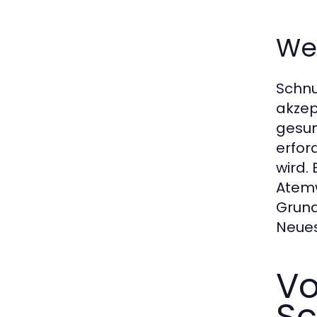
We
Schnu
akzep
gesun
erfor
wird.
Atemw
Grund
Neues
Vo
S