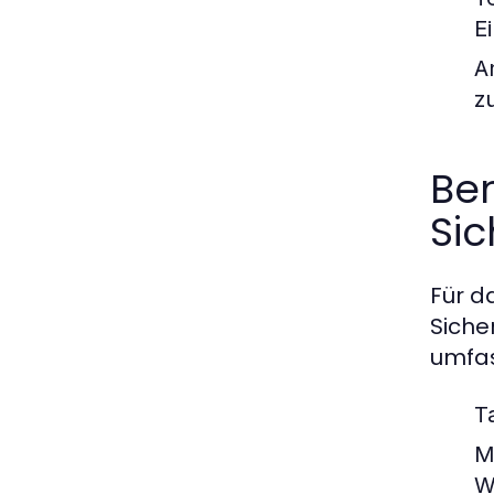
E
A
z
Be
Si
Für d
Siche
umfas
T
M
W