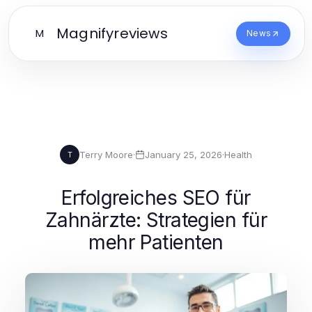
Magnifyreviews
M
News
Terry Moore
·
January 25, 2026
·
Health
T
Erfolgreiches SEO für
Zahnärzte: Strategien für
mehr Patienten