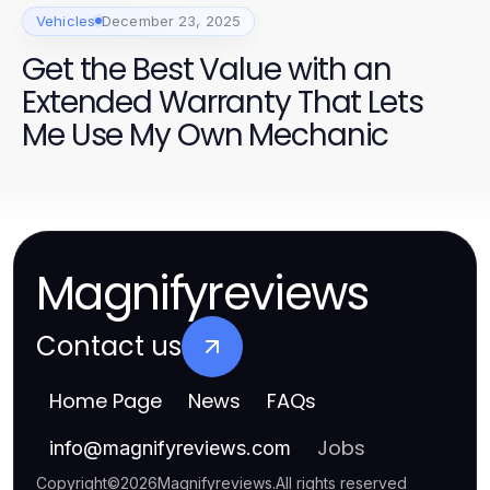
Vehicles
December 23, 2025
Get the Best Value with an
Extended Warranty That Lets
Me Use My Own Mechanic
Magnifyreviews
Contact us
Home Page
News
FAQs
Jobs
info
@
magnifyreviews.com
Copyright
©
2026
Magnifyreviews
.
All rights reserved