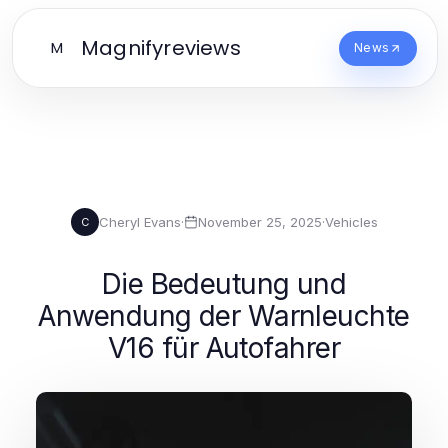
Magnifyreviews
M
News
Cheryl Evans
·
November 25, 2025
·
Vehicles
C
Die Bedeutung und
Anwendung der Warnleuchte
V16 für Autofahrer