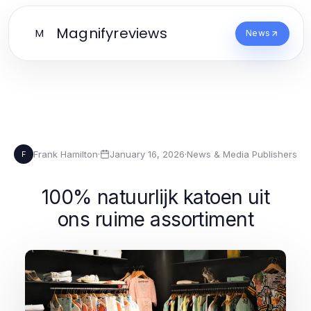
Magnifyreviews
M
News
Frank Hamilton
·
January 16, 2026
·
News & Media Publishers
F
100% natuurlijk katoen uit
ons ruime assortiment